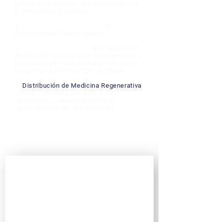
industria en México. Nos dedicamos a 3
principales actividades:
1.
Investigación y Desarrollo
de
Biotecnología Celular Médica
.
2.
Actualización Médica
. Nos ocupamos
de impartir conocimiento especializado a
la comunidad médica a través de cursos,
congresos y conferencias médicas.
3.
Distribución de Medicina Regenerativa
.
Se nos considera pioneros en la
innovación y comercialización de
nuestros tratamientos en el país.
Permiso Cofepris BC: 18-TR-14-120-0001
Permiso Cofepris MR: 16-TR-14-1200005
Clave de autorización Cofepris: 193300201A1230