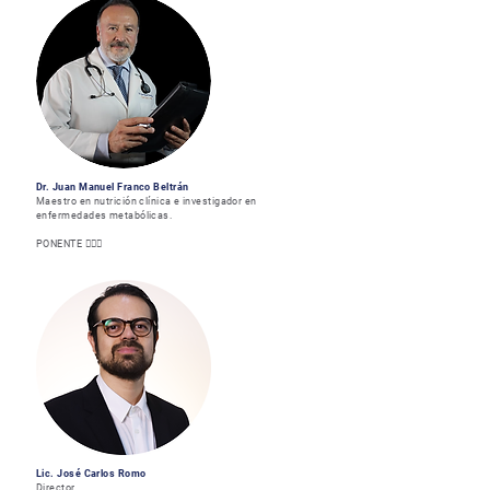
Dr. Juan Manuel Franco Beltrán
Maestro en nutrición clínica e investigador en
enfermedades metabólicas.
PONENTE 👨🏻‍⚕️
Lic. José Carlos Romo
Director