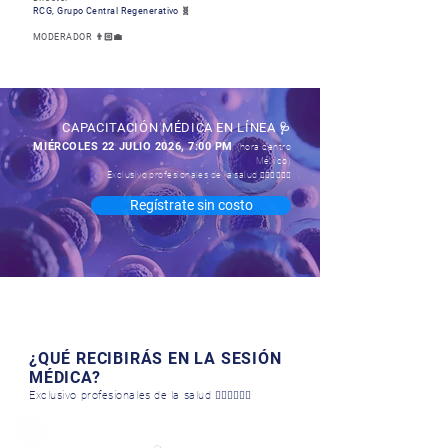
RCG, Grupo Central Regenerativo
🧬
MODERADOR 👨🏻‍💼
CAPACITACIÓN MÉDICA EN LÍNEA
🩺
MIÉRCOLES 22 JULIO 2026, 7:00 PM
(hora centro
México)
Exclusivo profesionales de la salud
👩🏻‍⚕️👨🏻‍⚕️
Regístrate sin costo
¿QUÉ RECIBIRÁS EN LA SESIÓN
MÉDICA?
Exclusivo profesionales de la salud
👩🏻‍⚕️👨🏻‍⚕️