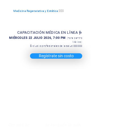
Medicina Regenerativa y Estética
👨🏻‍⚕️
CAPACITACIÓN MÉDICA EN LÍNEA
🩺
MIÉRCOLES 22 JULIO 2026, 7:00 PM
(hora centro
México)
Exclusivo profesionales de la salud
👩🏻‍⚕️👨🏻‍⚕️
Regístrate sin costo
¿Quiénes somos?
MAER DISTRIBUIDORA MÉDICA 🧬 RCG
GRUPO CENTRAL REGENERATIVO
Con más de
17 años
de ser parte de esta