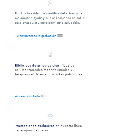
🩺​
Explora la evidencia científica del extracto de
ajo añejado Kyolic y sus aplicaciones en salud
.
cardiovascular y envejecimiento saludable
Te enviaremos la grabación
🧑🏻‍⚕️
🔬​
Biblioteca de artículos científicos
de
células troncales mesenquimal
es y
terapias celulares en distintas patologías
.
Acceso ilimitado
👨🏻‍⚕️
🧫​
Promociones exclusivas
en nuestra línea
de terapias celulares.