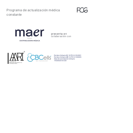
Programa de actualización médica
constante
presenta en
colaboración con
Permiso Cofepris BC: 18-TR-14-120-0001
Permiso Cofepris MR: 16-TR-14-1200005
Clave de autorización Cofepris:
193300201A1230
CAPACITACIÓN MÉDICA EN LÍNEA
🩺
MIÉRCOLES 22 JULIO 2026
, 7:00 PM
(hora centro
México)
Exclusivo profesionales de la salud
👩🏻‍⚕️👨🏻‍⚕️
Conferencia: Efectos de
los grupos tíol
en la reacción